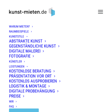
WARUM MIETEN?
RAUMBEISPIELE
1. Datenschutz auf einen Blick
KUNSTSTILE
ABSTRAKTE KUNST
GEGENSTÄNDLICHE KUNST
Allgemeine Hinweise
DIGITALE MALEREI
FOTOGRAFIE
KÜNSTLER
Die folgenden Hinweise geben einen einfachen
LEISTUNGEN
Überblick darüber, was mit Ihren
KOSTENLOSE BERATUNG
PRÄSENTATION VOR ORT
personenbezogenen Daten passiert, wenn Sie
KOSTENLOS AUSPROBIEREN
diese Website besuchen. Personenbezogene
LOGISTIK & MONTAGE
DIGITALE PROBEHÄNGUNG
Daten sind alle Daten, mit denen Sie persönlich
PREISE
identifiziert werden können. Ausführliche
WIR
Informationen zum Thema Datenschutz
FAQ